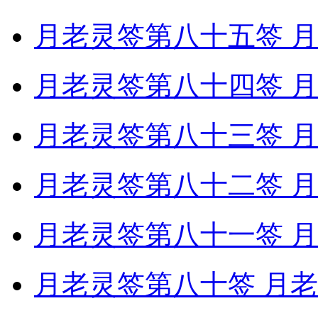
月老灵签第八十五签 月
月老灵签第八十四签 月
月老灵签第八十三签 月
月老灵签第八十二签 月
月老灵签第八十一签 月
月老灵签第八十签 月老