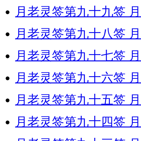
月老灵签第九十九签 月
月老灵签第九十八签 月
月老灵签第九十七签 月
月老灵签第九十六签 月
月老灵签第九十五签 月
月老灵签第九十四签 月