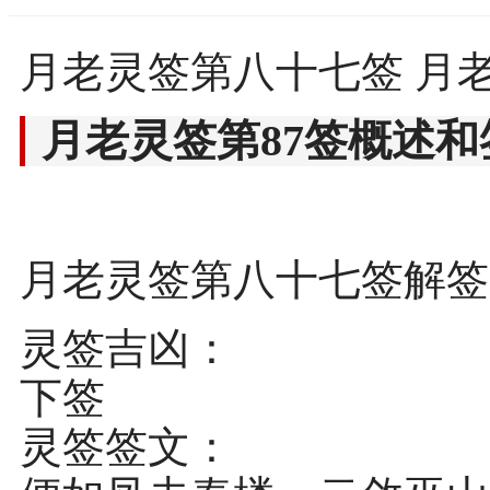
月老灵签第八十七签 月老
月老灵签第87签概述和
月老灵签第八十七签解签
灵签吉凶：
下签
灵签签文：