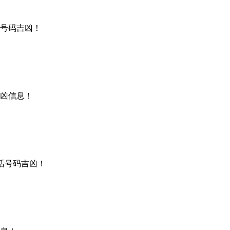
牌号码吉凶！
凶信息！
话号码吉凶！