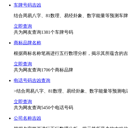
车牌号码吉凶
结合周易八字、81数理、易经卦象、数字能量等预测车
立即查询
共为网友查询1381个车牌号码
商标品牌名称
根据商标名称笔画进行五行数理分析，揭示其所蕴含的吉
立即查询
共为网友查询1706个商标品牌
电话号码吉凶查询
>结合周易八字、81数理、易经卦象、数字能量等预测电
立即查询
共为网友查询5450个电话号码
公司名称吉凶