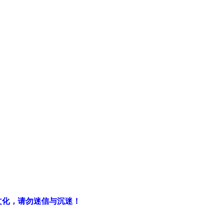
文化，请勿迷信与沉迷！