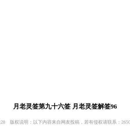
月老灵签第九十六签 月老灵签解签96
16:12:28 版权说明：以下内容来自网友投稿，若有侵权请联系：265055