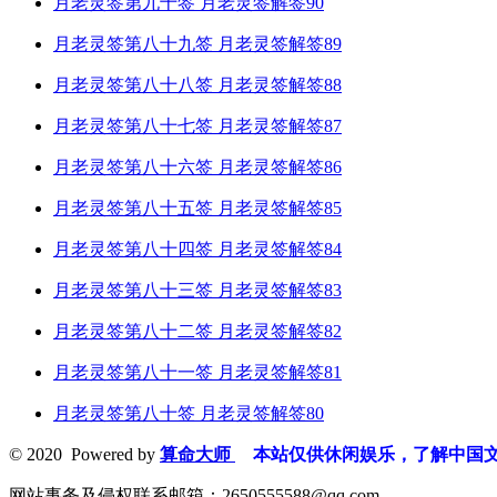
月老灵签第九十签 月老灵签解签90
月老灵签第八十九签 月老灵签解签89
月老灵签第八十八签 月老灵签解签88
月老灵签第八十七签 月老灵签解签87
月老灵签第八十六签 月老灵签解签86
月老灵签第八十五签 月老灵签解签85
月老灵签第八十四签 月老灵签解签84
月老灵签第八十三签 月老灵签解签83
月老灵签第八十二签 月老灵签解签82
月老灵签第八十一签 月老灵签解签81
月老灵签第八十签 月老灵签解签80
© 2020 Powered by
算命大师
本站仅供休闲娱乐，了解中国
网站事务及侵权联系邮箱：2650555588@qq.com