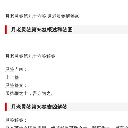
月老灵签第九十六签 月老灵签解签96
月老灵签第96签概述和签图
月老灵签第九十六签解签
灵签吉凶：
上上签
灵签签文：
虽执鞭之士，吾亦为之。
月老灵签第96签吉凶解签
灵签解签：