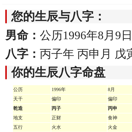
您的生辰与八字：
男命：
公历1996年8月9日20
八字：
丙子年 丙申月 戊
你的生辰八字命盘
公历
1996年
8月
天干
偏印
偏印
乾造
丙子
丙申
地支
正财
食神
五行
火水
火金